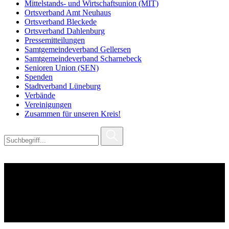
Mittelstands- und Wirtschaftsunion (MIT)
Ortsverband Amt Neuhaus
Ortsverband Bleckede
Ortsverband Dahlenburg
Pressemitteilungen
Samtgemeindeverband Gellersen
Samtgemeindeverband Scharnebeck
Senioren Union (SEN)
Spenden
Stadtverband Lüneburg
Verbände
Vereinigungen
Zusammen für unseren Kreis!
Autor:
@cdu_lueneburg